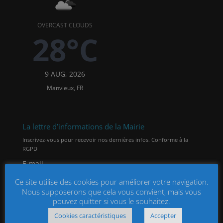
OVERCAST CLOUDS
28°C
9 AUG, 2026
Manvieux, FR
La lettre d’informations de la Mairie
Inscrivez-vous pour recevoir nos dernières infos. Conforme à la
RGPD
E-mail
Ce site utilise des cookies pour améliorer votre navigation.
Nous supposerons que cela vous convient, mais vous
En continuant, vous acceptez la politique de
pouvez quitter si vous le souhaitez.
confidentialité
Cookies caractéristiques
Accepter