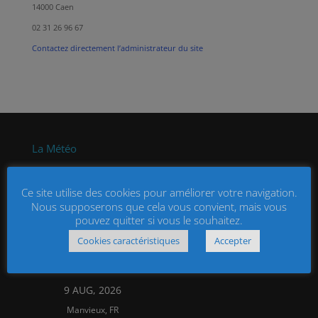
14000 Caen
02 31 26 96 67
Contactez directement l’administrateur du site
La Météo
Ce site utilise des cookies pour améliorer votre navigation.
Nous supposerons que cela vous convient, mais vous
pouvez quitter si vous le souhaitez.
OVERCAST CLOUDS
28°C
Cookies caractéristiques
Accepter
9 AUG, 2026
Manvieux, FR