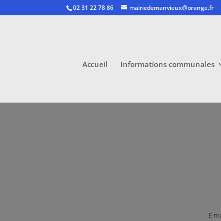
02 31 22 78 86
mairiedemanvieux@orange.fr
Accueil
Informations communales
E-ma