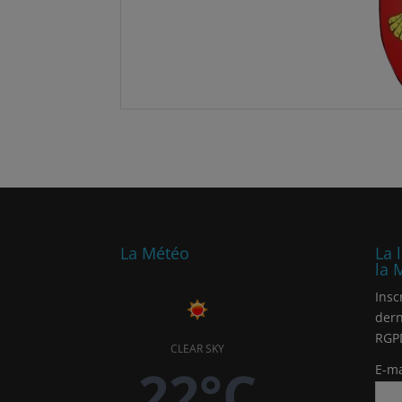
La Météo
La 
la 
Insc
dern
RGP
CLEAR SKY
22°C
E-ma