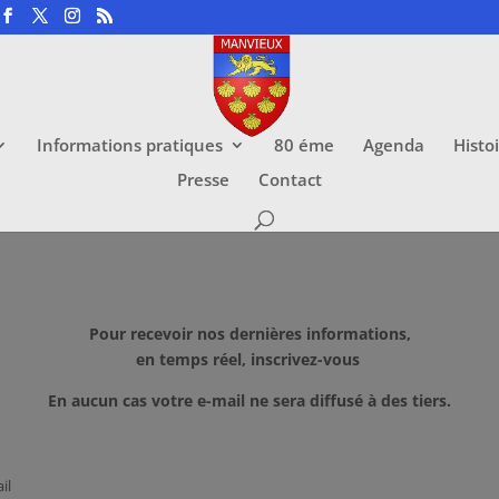
Informations pratiques
80 éme
Agenda
Histo
Presse
Contact
Pour recevoir nos dernières informations,
en temps réel, inscrivez-vous
En aucun cas votre e-mail ne sera diffusé à des tiers.
il