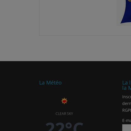
La Météo
La 
la 
Insc
dern
RGP
CLEAR SKY
22°C
E-ma