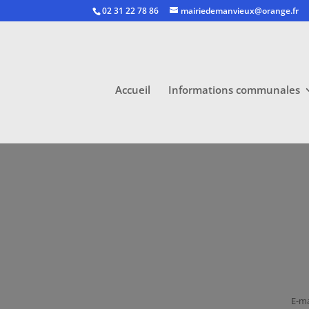
02 31 22 78 86
mairiedemanvieux@orange.fr
Accueil
Informations communales
E-ma