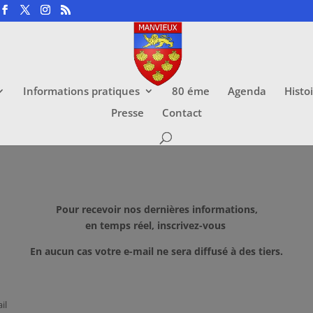
Informations pratiques
80 éme
Agenda
Histo
Presse
Contact
Pour recevoir nos dernières informations,
en temps réel, inscrivez-vous
En aucun cas votre e-mail ne sera diffusé à des tiers.
il