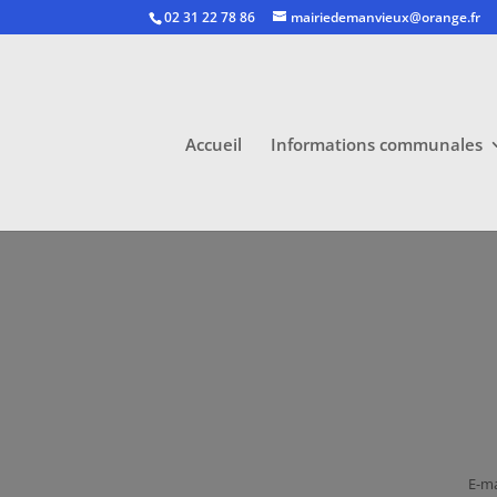
02 31 22 78 86
mairiedemanvieux@orange.fr
Accueil
Informations communales
E-ma