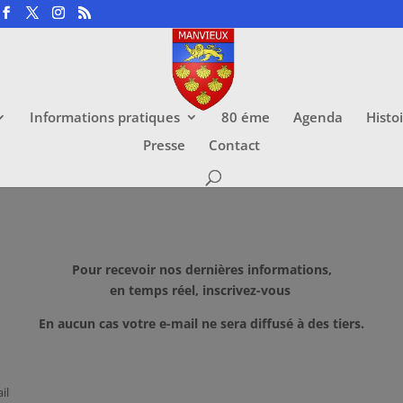
Informations pratiques
80 éme
Agenda
Histo
Presse
Contact
Pour recevoir nos dernières informations,
en temps réel, inscrivez-vous
En aucun cas votre e-mail ne sera diffusé à des tiers.
il