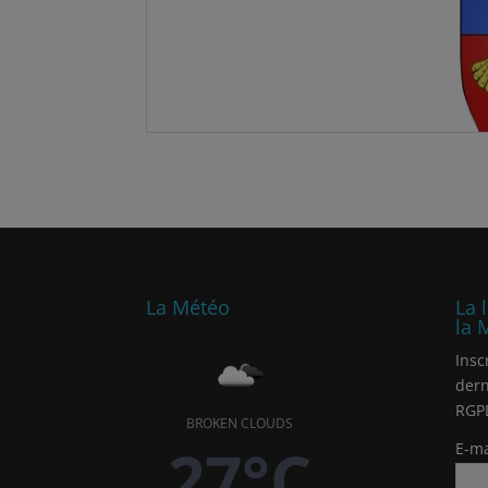
La Météo
La 
la 
Insc
dern
RGP
BROKEN CLOUDS
27°C
E-ma