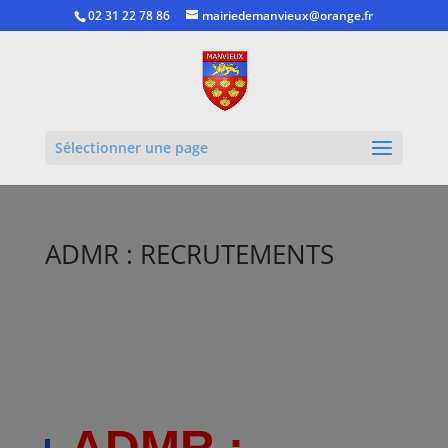
02 31 22 78 86
mairiedemanvieux@orange.fr
Ouvrir la
Sélectionner une page
ADMR : RECRUTEMENTS
ADMR :