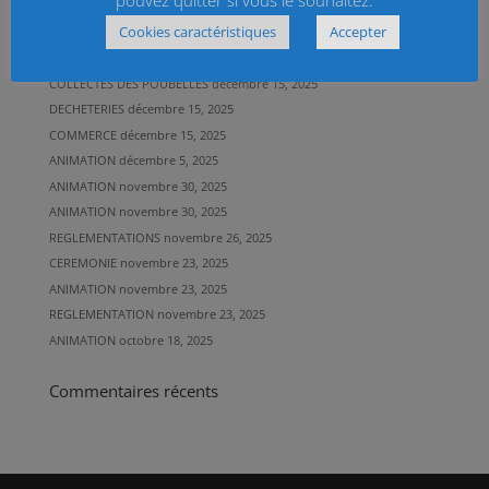
CARTE DECHETERIES
janvier 7, 2026
Cookies caractéristiques
Accepter
POUBELLES GRISES
décembre 23, 2025
2025-2026
décembre 15, 2025
COLLECTES DES POUBELLES
décembre 15, 2025
DECHETERIES
décembre 15, 2025
COMMERCE
décembre 15, 2025
ANIMATION
décembre 5, 2025
ANIMATION
novembre 30, 2025
ANIMATION
novembre 30, 2025
REGLEMENTATIONS
novembre 26, 2025
CEREMONIE
novembre 23, 2025
ANIMATION
novembre 23, 2025
REGLEMENTATION
novembre 23, 2025
ANIMATION
octobre 18, 2025
Commentaires récents