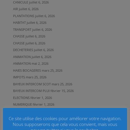
CANICULE
juillet 6, 2026
AIR
juillet 6, 2026
PLANTATIONS
juillet 6, 2026
HABITAT
juillet 6, 2026
TRANSPORT
juillet 6, 2026
CHASSE
juillet 6, 2026
CHASSE
juillet 6, 2026
DECHETERIES
juillet 6, 2026
ANIMATION
juillet 6, 2026
ANIMATION
mai 2, 2026
HAIES BOCAGERES
mars 25, 2026
IMPOTS
mars 25, 2026
BAYEUX INTERCOM SCOT
mars 25, 2026
BAYEUX INTERCOM PLUI
février 15, 2026
ELECTIONS
février 1, 2026
NUMERIQUE
février 1, 2026
CIRCULATION
janvier 19, 2026
Ce site utilise des cookies pour améliorer votre navigation.
TRANSPORT
janvier 16, 2026
Nous supposerons que cela vous convient, mais vous
TRANSPORT
janvier 16, 2026
pouvez quitter si vous le souhaitez.