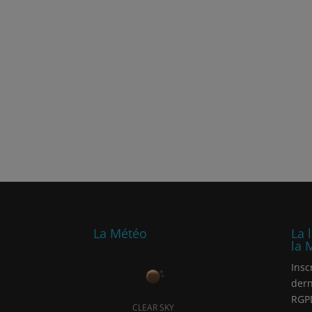
La Météo
La 
la 
Insc
dern
RGP
CLEAR SKY