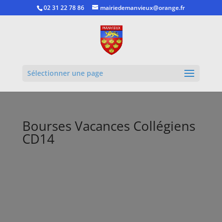
02 31 22 78 86
mairiedemanvieux@orange.fr
Ouvrir la
Sélectionner une page
Bourses Vacances Collégiens
CD14