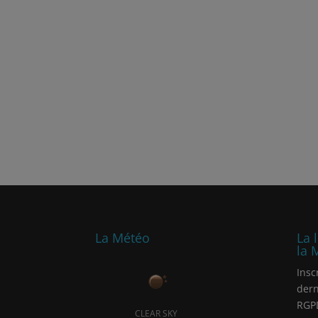
La Météo
La 
la 
Insc
dern
RGP
CLEAR SKY