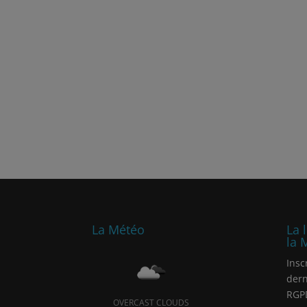
La Météo
La 
la 
Insc
dern
RGP
OVERCAST CLOUDS