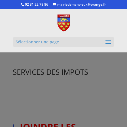
02 31 22 78 86
mairiedemanvieux@orange.fr
Ouvrir la
Sélectionner une page
SERVICES DES IMPOTS
JOINDRE LES