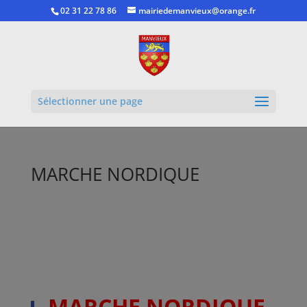
02 31 22 78 86
mairiedemanvieux@orange.fr
Ouvrir la
Sélectionner une page
MARCHE NORDIQUE
MARCHE NORDIQUE