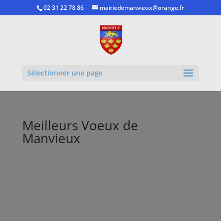
02 31 22 78 86
mairiedemanvieux@orange.fr
Ouvrir la
Sélectionner une page
Meilleurs Voeux de
Manvieux