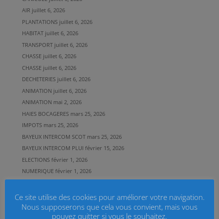
AIR
juillet 6, 2026
PLANTATIONS
juillet 6, 2026
HABITAT
juillet 6, 2026
TRANSPORT
juillet 6, 2026
CHASSE
juillet 6, 2026
CHASSE
juillet 6, 2026
DECHETERIES
juillet 6, 2026
ANIMATION
juillet 6, 2026
ANIMATION
mai 2, 2026
HAIES BOCAGERES
mars 25, 2026
IMPOTS
mars 25, 2026
BAYEUX INTERCOM SCOT
mars 25, 2026
BAYEUX INTERCOM PLUI
février 15, 2026
ELECTIONS
février 1, 2026
NUMERIQUE
février 1, 2026
CIRCULATION
janvier 19, 2026
TRANSPORT
janvier 16, 2026
Ce site utilise des cookies pour améliorer votre navigation.
Nous supposerons que cela vous convient, mais vous
TRANSPORT
janvier 16, 2026
pouvez quitter si vous le souhaitez.
CARTE DECHETERIES
janvier 7, 2026