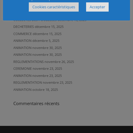
POUBELLES GRISES
décembre 23, 2025
Cookies caractéristiques
Accepter
2025-2026
décembre 15, 2025
COLLECTES DES POUBELLES
décembre 15, 2025
DECHETERIES
décembre 15, 2025
COMMERCE
décembre 15, 2025
ANIMATION
décembre 5, 2025
ANIMATION
novembre 30, 2025
ANIMATION
novembre 30, 2025
REGLEMENTATIONS
novembre 26, 2025
CEREMONIE
novembre 23, 2025
ANIMATION
novembre 23, 2025
REGLEMENTATION
novembre 23, 2025
ANIMATION
octobre 18, 2025
Commentaires récents