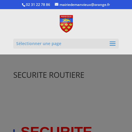
02 31 22 78 86
mairiedemanvieux@orange.fr
Ouvrir la
Sélectionner une page
SECURITE ROUTIERE
SECURITE