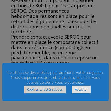
Réserver mon composteur individuel
en bois de 300 L pour 15 € auprès du
SEROC. Des
permanences
hebdomadaires sont en place pour le
retrait des équipements, ainsi que des
distributions ponctuelles sur tout le
territoire.
Prendre contact avec le SEROC pour
mettre en place le compostage collectif
dans ma
résidence (compostage en
pied d’immeuble, ou en zone
pavillonnaire), dans mon entreprise ou
ma collectivité (restaurant,
établissement de santé, résidence ou
Ce site utilise des cookies pour améliorer votre navigation.
établissement de tourisme
etc.).
Nous supposerons que cela vous convient, mais vous
pouvez quitter si vous le souhaitez.
Cookies caractéristiques
Accepter