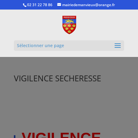
02 31 22 78 86
mairiedemanvieux@orange.fr
Ouvrir la
Sélectionner une page
VIGILENCE SECHERESSE
VIGILENCE