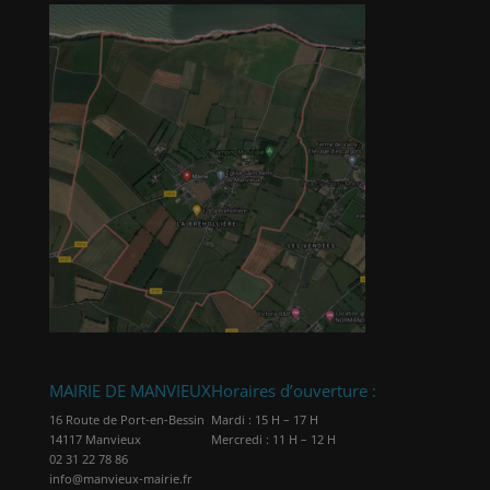
MAIRIE DE MANVIEUX
Horaires d’ouverture :
16 Route de Port-en-Bessin
Mardi : 15 H – 17 H
14117 Manvieux
Mercredi : 11 H – 12 H
02 31 22 78 86
info@manvieux-mairie.fr