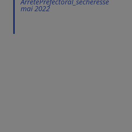
ArretePrefectoral_sécheresse
mai 2022